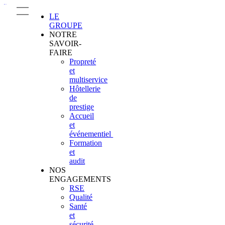
LE
GROUPE
NOTRE
SAVOIR-
FAIRE
Propreté
et
multiservice
Hôtellerie
de
prestige
Accueil
et
événementiel
Formation
et
audit
NOS
ENGAGEMENTS
RSE
Qualité
Santé
et
sécurité