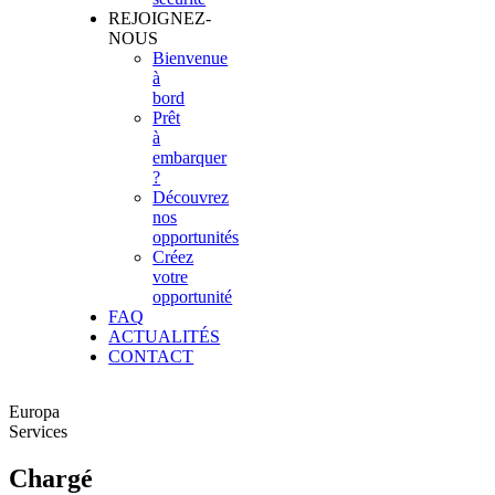
REJOIGNEZ-
NOUS
Bienvenue
à
bord
Prêt
à
embarquer
?
Découvrez
nos
opportunités
Créez
votre
opportunité
FAQ
ACTUALITÉS
CONTACT
Europa
Services
Chargé