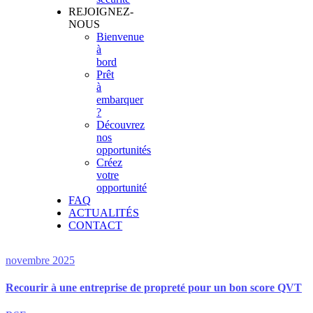
REJOIGNEZ-
NOUS
Bienvenue
à
bord
Prêt
à
embarquer
?
Découvrez
nos
opportunités
Créez
votre
opportunité
FAQ
ACTUALITÉS
CONTACT
novembre 2025
Recourir à une entreprise de propreté pour un bon score QVT