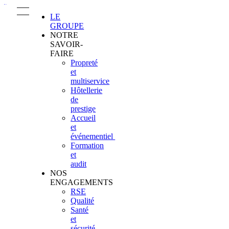
LE
GROUPE
NOTRE
SAVOIR-
FAIRE
Propreté
et
multiservice
Hôtellerie
de
prestige
Accueil
et
événementiel
Formation
et
audit
NOS
ENGAGEMENTS
RSE
Qualité
Santé
et
sécurité