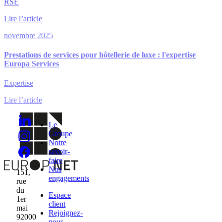
RSE
Lire l’article
novembre 2025
Prestations de services pour hôtellerie de luxe : l'expertise
Europa Services
Expertise
Lire l’article
Le
Groupe
Notre
savoir-
faire
Nos
151,
engagements
rue
du
Espace
1er
client
mai
Rejoignez-
92000
nous